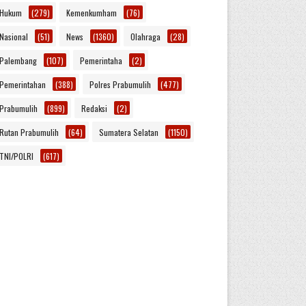
Hukum
(279)
Kemenkumham
(76)
Nasional
(51)
News
(1360)
Olahraga
(28)
Palembang
(107)
Pemerintaha
(2)
Pemerintahan
(388)
Polres Prabumulih
(477)
Prabumulih
(899)
Redaksi
(2)
Rutan Prabumulih
(64)
Sumatera Selatan
(1150)
TNI/POLRI
(617)