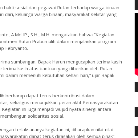
n bakti sosial dari pegawai Rutan terhadap warga binaan
ri dari, keluarga warga binaan, masyarakat sekitar yang
anto, A.Md.IP., S.H., M.H. mengatakan bahwa “Kegiatan
i komitmen Rutan Prabumulih dalam menjalankan program
ap Febryanto.
erima sumbangan, Bapak Harun mengucapkan terima kasih
erterima kasih atas bantuan yang diberikan oleh Rutan
mi dalam memenuhi kebutuhan sehari-hari,” ujar Bapak
ulih berharap dapat terus berkontribusi dalam
tar, sekaligus menunjukkan peran aktif Pemasyarakatan
egiatan ini juga menjadi wujud nyata sinergi antara
membangun solidaritas sosial.
gan terlaksananya kegiatan ini, diharapkan nilai-nilai
asyarakatan dapat terus dirasakan oleh semua pihak".