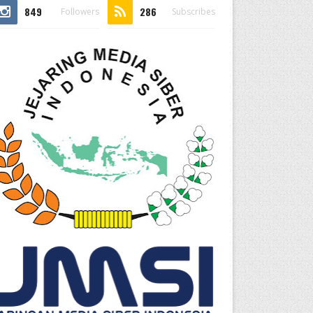
849
286
Followers
Subscribes