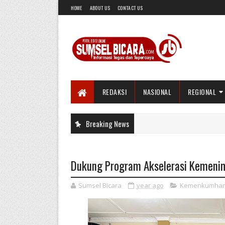
HOME
ABOUT US
CONTACT US
REDAKSI
NASIONAL
REGIONAL
Breaking News
Dukung Program Akselerasi Kemenim
Sumsel Bicara
year ago
Kemenkumha