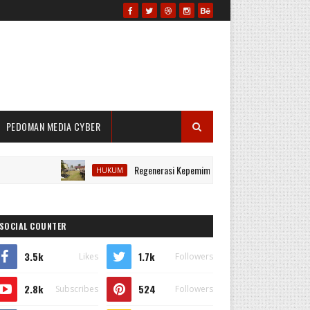
PEDOMAN MEDIA CYBER
Regenerasi Kepemimpinan Berjalan Lancar, Polres Prabumul
HUKUM
SOCIAL COUNTER
3.5k
1.7k
Likes
Followers
2.8k
524
Subscribes
Followers