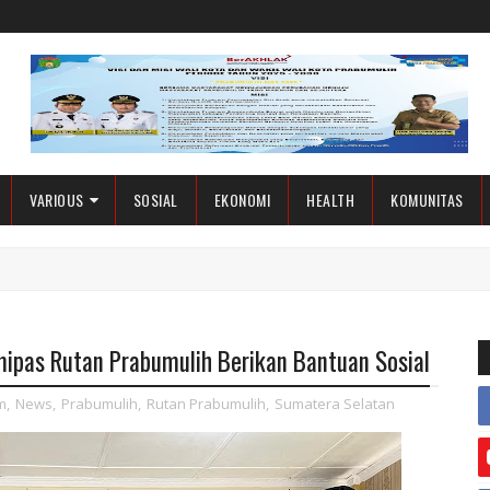
VARIOUS
SOSIAL
EKONOMI
HEALTH
KOMUNITAS
ipas Rutan Prabumulih Berikan Bantuan Sosial
m
,
News
,
Prabumulih
,
Rutan Prabumulih
,
Sumatera Selatan