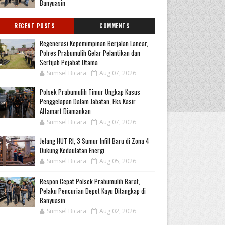
Banyuasin
RECENT POSTS
COMMENTS
Regenerasi Kepemimpinan Berjalan Lancar,
Polres Prabumulih Gelar Pelantikan dan
Sertijab Pejabat Utama
Sumsel Bicara
Aug 07, 2026
Polsek Prabumulih Timur Ungkap Kasus
Penggelapan Dalam Jabatan, Eks Kasir
Alfamart Diamankan
Sumsel Bicara
Aug 07, 2026
Jelang HUT RI, 3 Sumur Infill Baru di Zona 4
Dukung Kedaulatan Energi
Sumsel Bicara
Aug 05, 2026
Respon Cepat Polsek Prabumulih Barat,
Pelaku Pencurian Depot Kayu Ditangkap di
Banyuasin
Sumsel Bicara
Aug 02, 2026