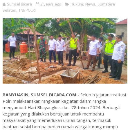
Sumsel Bicara
2 years ago
Hukum
,
News
,
Sumatera
Selatan
,
TNI/POLRI
BANYUASIN, SUMSEL BICARA.COM -
Seluruh jajaran institusi
Polri melaksanakan rangkaian kegiatan dalam rangka
menyambut Hari Bhayangkara ke -78 tahun 2024. Berbagai
kegiatan yang dilakukan bertujuan untuk membantu
masyarakat yang memerlukan uluran tangan, termasuk
bantuan sosial berupa bedah rumah warga kurang mampu.