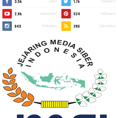
3.5k
1.7k
Likes
Followers
2.8k
524
Subscribes
Followers
849
286
Followers
Subscribes