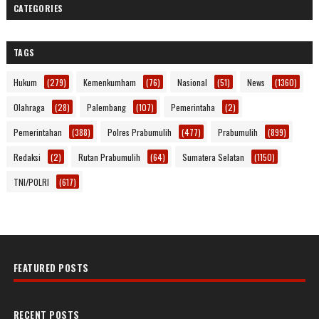
CATEGORIES
TAGS
Hukum
(279)
Kemenkumham
(76)
Nasional
(51)
News
(1360)
Olahraga
(28)
Palembang
(107)
Pemerintaha
(2)
Pemerintahan
(388)
Polres Prabumulih
(477)
Prabumulih
(899)
Redaksi
(2)
Rutan Prabumulih
(64)
Sumatera Selatan
(1150)
TNI/POLRI
(617)
FEATURED POSTS
RECENT POSTS