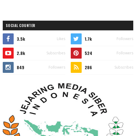
SOCIAL COUNTER
3.5k
1.7k
Likes
Followers
2.8k
524
Subscribes
Followers
849
286
Followers
Subscribes