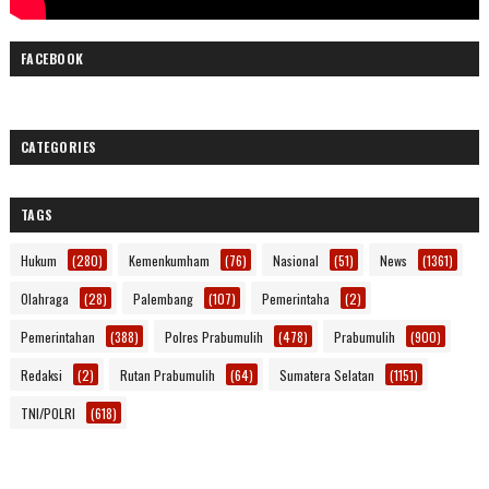
FACEBOOK
CATEGORIES
TAGS
Hukum
(280)
Kemenkumham
(76)
Nasional
(51)
News
(1361)
Olahraga
(28)
Palembang
(107)
Pemerintaha
(2)
Pemerintahan
(388)
Polres Prabumulih
(478)
Prabumulih
(900)
Redaksi
(2)
Rutan Prabumulih
(64)
Sumatera Selatan
(1151)
TNI/POLRI
(618)