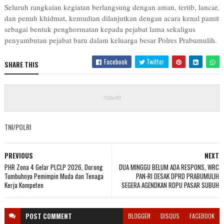
Seluruh rangkaian kegiatan berlangsung dengan aman, tertib, lancar,
dan penuh khidmat, kemudian dilanjutkan dengan acara kenal pamit
sebagai bentuk penghormatan kepada pejabat lama sekaligus
penyambutan pejabat baru dalam keluarga besar Polres Prabumulih.
Facebook
Twitter
SHARE THIS
TNI/POLRI
PREVIOUS
NEXT
PHR Zona 4 Gelar PLCLP 2026, Dorong
DUA MINGGU BELUM ADA RESPONS, WRC
Tumbuhnya Pemimpin Muda dan Tenaga
PAN-RI DESAK DPRD PRABUMULIH
Kerja Kompeten
SEGERA AGENDKAN RDPU PASAR SUBUH
POST
COMMENT
BLOGGER
DISQUS
FACEBOOK