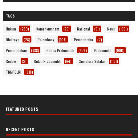
TAGS
Hukum
(280)
Kemenkumham
(76)
Nasional
(51)
News
(1361)
Olahraga
(28)
Palembang
(107)
Pemerintaha
(2)
Pemerintahan
(388)
Polres Prabumulih
(478)
Prabumulih
(900)
Redaksi
(2)
Rutan Prabumulih
(64)
Sumatera Selatan
(1151)
TNI/POLRI
(618)
FEATURED POSTS
RECENT POSTS