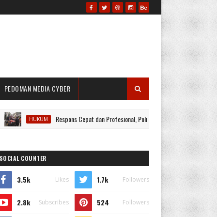
PEDOMAN MEDIA CYBER
Respons Cepat dan Profesional, Polres Prabumulih Tangani Penemuan Jenaz
HUKUM
SOCIAL COUNTER
3.5k
1.7k
Likes
Followers
2.8k
524
Subscribes
Followers