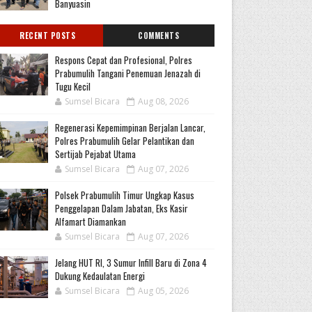
Banyuasin
RECENT POSTS
COMMENTS
Respons Cepat dan Profesional, Polres
Prabumulih Tangani Penemuan Jenazah di
Tugu Kecil
Sumsel Bicara
Aug 08, 2026
Regenerasi Kepemimpinan Berjalan Lancar,
Polres Prabumulih Gelar Pelantikan dan
Sertijab Pejabat Utama
Sumsel Bicara
Aug 07, 2026
Polsek Prabumulih Timur Ungkap Kasus
Penggelapan Dalam Jabatan, Eks Kasir
Alfamart Diamankan
Sumsel Bicara
Aug 07, 2026
Jelang HUT RI, 3 Sumur Infill Baru di Zona 4
Dukung Kedaulatan Energi
Sumsel Bicara
Aug 05, 2026