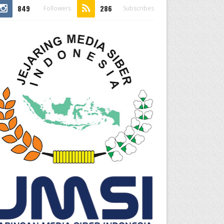
849
286
Followers
Subscribes