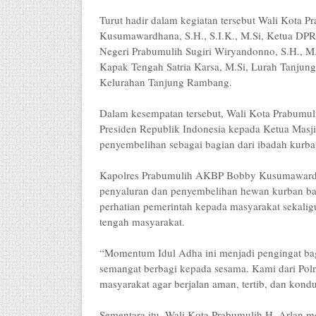
Turut hadir dalam kegiatan tersebut Wali Kota
Kusumawardhana, S.H., S.I.K., M.Si, Ketua DPR
Negeri Prabumulih Sugiri Wiryandonno, S.H., 
Kapak Tengah Satria Karsa, M.Si, Lurah Tanjung
Kelurahan Tanjung Rambang.
Dalam kesempatan tersebut, Wali Kota Prabumuli
Presiden Republik Indonesia kepada Ketua Masji
penyembelihan sebagai bagian dari ibadah kurba
Kapolres Prabumulih AKBP Bobby Kusumawardha
penyaluran dan penyembelihan hewan kurban ba
perhatian pemerintah kepada masyarakat sekalig
tengah masyarakat.
“Momentum Idul Adha ini menjadi pengingat bag
semangat berbagi kepada sesama. Kami dari Pol
masyarakat agar berjalan aman, tertib, dan kondu
Sementara itu, Wali Kota Prabumulih H. Arlan me