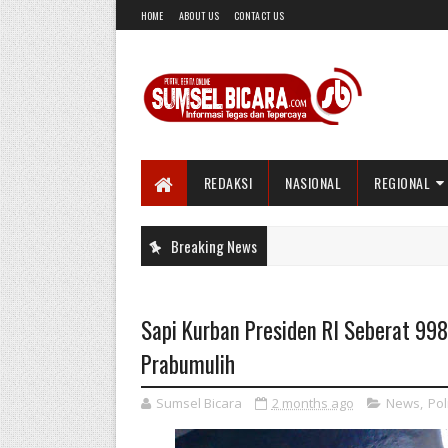
HOME
ABOUT US
CONTACT US
REDAKSI
NASIONAL
REGIONAL
Breaking News
Sapi Kurban Presiden RI Seberat 99
Prabumulih
Sumsel Bicara
2 months ago
News
,
Pol