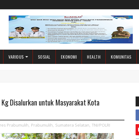
VARIOUS
SOSIAL
EKONOMI
HEALTH
KOMUNITAS
8 Kg Disalurkan untuk Masyarakat Kota
res Prabumulih
,
Prabumulih
,
Sumatera Selatan
,
TNI/POLRI