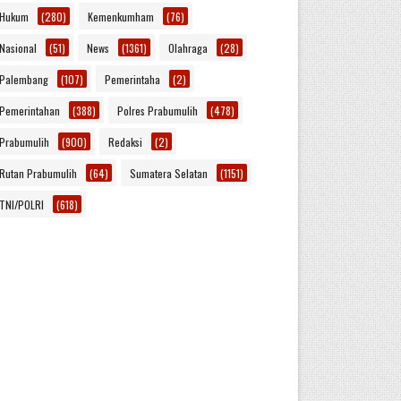
Hukum
(280)
Kemenkumham
(76)
Nasional
(51)
News
(1361)
Olahraga
(28)
Palembang
(107)
Pemerintaha
(2)
Pemerintahan
(388)
Polres Prabumulih
(478)
Prabumulih
(900)
Redaksi
(2)
Rutan Prabumulih
(64)
Sumatera Selatan
(1151)
TNI/POLRI
(618)