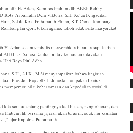
 Prabumulih H. Arlan, Kapolres Prabumulih AKBP Bobby
D Kota Prabumulih Deni Viktoria, S.H, Ketua Pengadilan
M.Hum, Sekda Kota Prabumulih Elman, S.T, Camat Rambang
 Rambang Iin Qori, tokoh agama, tokoh adat, serta masyarakat
h H. Arlan secara simbolis menyerahkan bantuan sapi kurban
d Al Ikhlas, Sanusi Danhar, untuk kemudian dilakukan
n Hari Raya Idul Adha.
na, S.H., S.I.K., M.Si menyampaikan bahwa kegiatan
ntuan Presiden Republik Indonesia merupakan bentuk
us mempererat nilai kebersamaan dan kepedulian sosial di
i kita semua tentang pentingnya keikhlasan, pengorbanan, dan
res Prabumulih bersama jajaran akan terus mendukung kegiatan
sif,” ujar Kapolres Prabumulih.
nyampaikan apresiasi dan rasa terima kasih atas perhatian