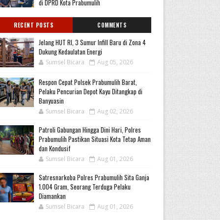
di DPRD Kota Prabumulih
RECENT POSTS
COMMENTS
Jelang HUT RI, 3 Sumur Infill Baru di Zona 4
Dukung Kedaulatan Energi
Sumsel Bicara
Aug 05, 2026
Respon Cepat Polsek Prabumulih Barat,
Pelaku Pencurian Depot Kayu Ditangkap di
Banyuasin
Sumsel Bicara
Aug 02, 2026
Patroli Gabungan Hingga Dini Hari, Polres
Prabumulih Pastikan Situasi Kota Tetap Aman
dan Kondusif
Sumsel Bicara
Aug 01, 2026
Satresnarkoba Polres Prabumulih Sita Ganja
1.004 Gram, Seorang Terduga Pelaku
Diamankan
Sumsel Bicara
Aug 01, 2026