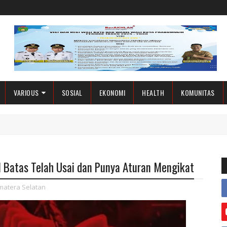
VARIOUS
SOSIAL
EKONOMI
HEALTH
KOMUNITAS
 Batas Telah Usai dan Punya Aturan Mengikat
matera Selatan