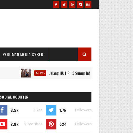
PEDOMAN MEDIA CYBER
Jelang HUT RI, 3 Sumur Infill Baru di Zona 4 Dukung Kedaulata
NEWS
SOCIAL COUNTER
3.5k
1.7k
Likes
Followers
2.8k
524
Subscribes
Followers