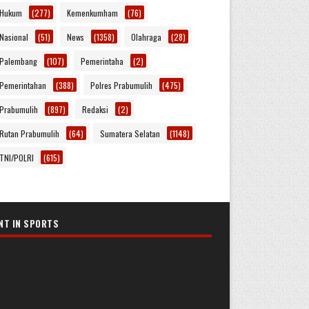
Hukum
(277)
Kemenkumham
(76)
Nasional
(51)
News
(1358)
Olahraga
(28)
Palembang
(107)
Pemerintaha
(2)
Pemerintahan
(388)
Polres Prabumulih
(475)
Prabumulih
(897)
Redaksi
(2)
Rutan Prabumulih
(64)
Sumatera Selatan
(1148)
TNI/POLRI
(615)
NT IN SPORTS