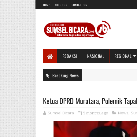
HOME
ABOUT US
CONTACT US
REDAKSI
NASIONAL
REGIONAL
Breaking News
Ketua DPRD Muratara, Polemik Tapal
Sumsel Bicara
5 months ago
News
,
Su