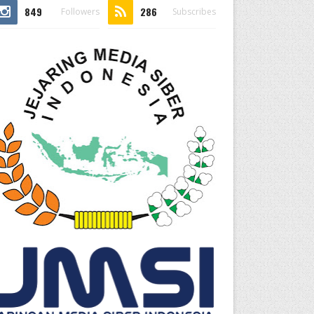
849
286
Followers
Subscribes