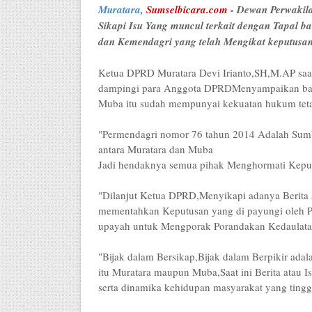
Muratara,
Sumselbicara.com
- Dewan Perwakil
Sikapi Isu Yang muncul terkait dengan Tapal 
dan Kemendagri yang telah Mengikat keputusan t
Ketua DPRD Muratara Devi Irianto,SH,M.AP saat 
dampingi para Anggota DPRDMenyampaikan bahw
Muba itu sudah mempunyai kekuatan hukum tet
"Permendagri nomor 76 tahun 2014 Adalah Sum
antara Muratara dan Muba
Jadi hendaknya semua pihak Menghormati Keputus
"Dilanjut Ketua DPRD,Menyikapi adanya Berita a
mementahkan Keputusan yang di payungi oleh Pe
upayah untuk Mengporak Porandakan Kedaulatan
"Bijak dalam Bersikap,Bijak dalam Berpikir adal
itu Muratara maupun Muba,Saat ini Berita atau I
serta dinamika kehidupan masyarakat yang ting