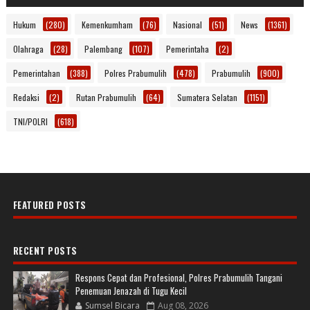
Hukum
(280)
Kemenkumham
(76)
Nasional
(51)
News
(1361)
Olahraga
(28)
Palembang
(107)
Pemerintaha
(2)
Pemerintahan
(388)
Polres Prabumulih
(478)
Prabumulih
(900)
Redaksi
(2)
Rutan Prabumulih
(64)
Sumatera Selatan
(1151)
TNI/POLRI
(618)
FEATURED POSTS
RECENT POSTS
Respons Cepat dan Profesional, Polres Prabumulih Tangani
Penemuan Jenazah di Tugu Kecil
Sumsel Bicara
Aug 08, 2026