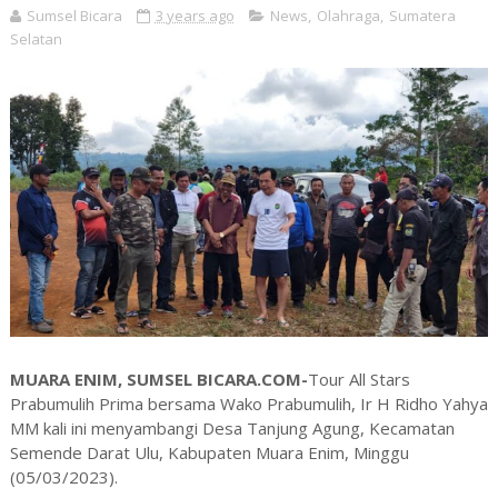
Sumsel Bicara
3 years ago
News
,
Olahraga
,
Sumatera
Selatan
MUARA ENIM, SUMSEL BICARA.COM-
Tour All Stars
Prabumulih Prima bersama Wako Prabumulih, Ir H Ridho Yahya
MM kali ini menyambangi Desa Tanjung Agung, Kecamatan
Semende Darat Ulu, Kabupaten Muara Enim, Minggu
(05/03/2023).