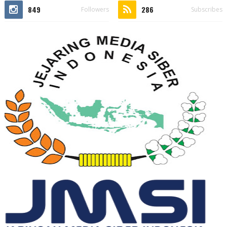
849
286
Followers
Subscribes