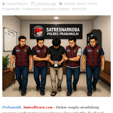
Sumsel Bicara
3 months ago
Hukum
,
News
,
Polres
Prabumulih
,
Prabumulih
,
Sumatera Selatan
,
TNI/POLRI
Prabumulih,
Sumselbicara.com
- Dalam rangka mendukung
program pemberantasan peredaran gelap narkotika di wilayah