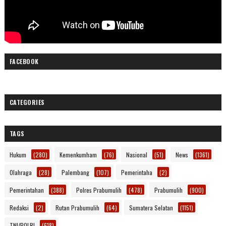
FACEBOOK
CATEGORIES
TAGS
Hukum
(280)
Kemenkumham
(76)
Nasional
(51)
News
(1361)
Olahraga
(28)
Palembang
(107)
Pemerintaha
(2)
Pemerintahan
(388)
Polres Prabumulih
(478)
Prabumulih
(900)
Redaksi
(2)
Rutan Prabumulih
(64)
Sumatera Selatan
(1151)
TNI/POLRI
(618)