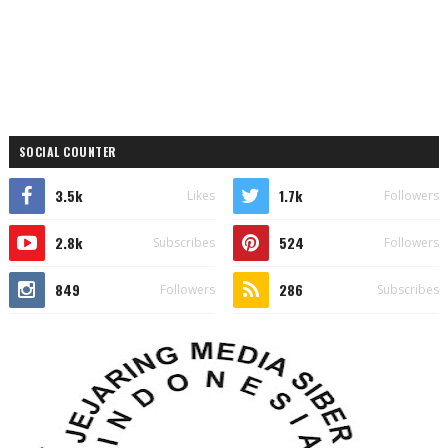
SOCIAL COUNTER
3.5k
1.7k
Likes
Followers
2.8k
524
Subscribes
Followers
849
286
Followers
Subscribes