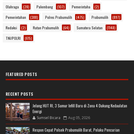
Olahraga
(28)
Palembang
(107)
Pemerintaha
(2)
Pemerintahan
(388)
Polres Prabumulih
(475)
Prabumulih
(897)
Redaksi
(2)
Rutan Prabumulih
(64)
Sumatera Selatan
(1148)
TNI/POLRI
(615)
FEATURED POSTS
RECENT POSTS
Jelang HUT RI, 3 Sumur Infill Baru di Zona 4 Dukung Kedaulatan
Energi
Sumsel Bicara
Aug 05, 2026
Respon Cepat Polsek Prabumulih Barat, Pelaku Pencurian