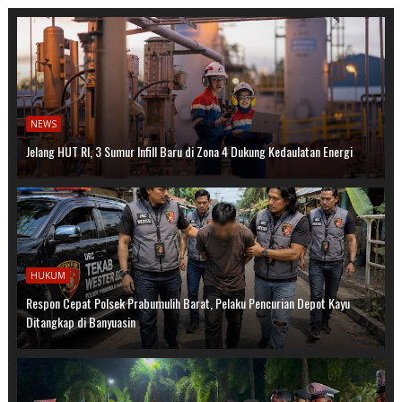
NEWS
Jelang HUT RI, 3 Sumur Infill Baru di Zona 4 Dukung Kedaulatan Energi
HUKUM
Respon Cepat Polsek Prabumulih Barat, Pelaku Pencurian Depot Kayu
Ditangkap di Banyuasin