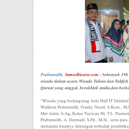
Prabumulih,
Sumselbicara.com
- Sebanyak 198 s
wisuda dalam acara Wisuda Tahsin dan Tahfizh
Qurani yang unggul, berakhlak mulia,dan berka
"Wisuda yang berlangsung Aula Hall IT Ishlahu
Walikota Prabumulih, Franky Nasril, S.Kom., M.
Mat Amin, S.Ag.,Ketua Yayasan Hj. T.L. Pasmaw
Prabumulih, A. Darmadi, S.Pd., M.Si., serta par
menandai kuatnya dukungan terhadap pendidikan