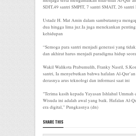
menjaga serta mengamalkan nilai-nilai Al-Qur’an,
SDIT,49 santri SMPIT, 7 santri SMAIT, 26 sant
Ustadz H. Mat Amin dalam sambutannya mengapres
dua hingga lima juz.Ia juga menekankan penti
kehidupan
“Semoga para santri menjadi generasi yang tidak 
dan akhirat harus menjadi paradigma hidup seo
Wakil Walikota Prabumulih, Franky Nasril, S.K
santri, Ia menyebutkan bahwa hafalan Al-Qur’an
derasnya arus teknologi dan informasi saat ini
"Terima kasih kepada Yayasan Ishlahul Ummah da
Wisuda ini adalah awal yang baik. Hafalan Al-Qu
era digital,” Pungkasnya (dn)
SHARE THIS