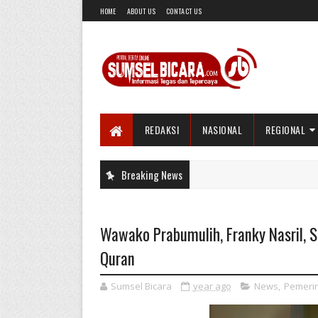
HOME
ABOUT US
CONTACT US
REDAKSI
NASIONAL
REGIONAL
Breaking News
Wawako Prabumulih, Franky Nasril, S.
Quran
Sumsel Bicara
year ago
News
,
Pemeri