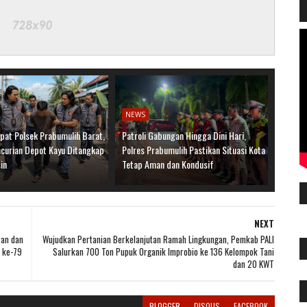
NEWS
pat Polsek Prabumulih Barat,
Patroli Gabungan Hingga Dini Hari,
ncurian Depot Kayu Ditangkap
Polres Prabumulih Pastikan Situasi Kota
in
Tetap Aman dan Kondusif
NEXT
an dan
Wujudkan Pertanian Berkelanjutan Ramah Lingkungan, Pemkab PALI
 ke-79
Salurkan 700 Ton Pupuk Organik Improbio ke 136 Kelompok Tani
dan 20 KWT
BLOGGER
DISQUS
FACEBOOK