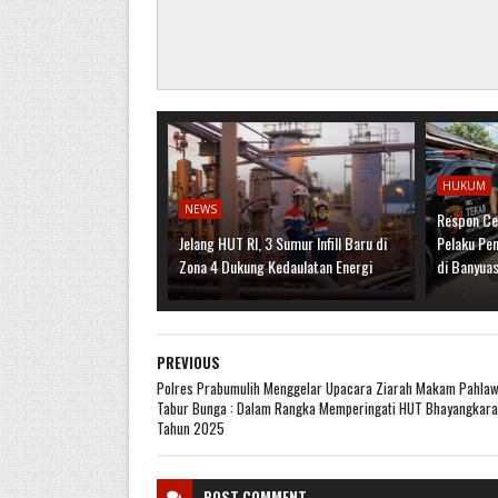
HUKUM
NEWS
Respon Ce
Jelang HUT RI, 3 Sumur Infill Baru di
Pelaku Pe
Zona 4 Dukung Kedaulatan Energi
di Banyuas
PREVIOUS
Polres Prabumulih Menggelar Upacara Ziarah Makam Pahlaw
Tabur Bunga : Dalam Rangka Memperingati HUT Bhayangkara
Tahun 2025
POST
COMMENT