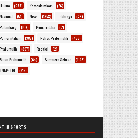
Hukum
(277)
Kemenkumham
(76)
Nasional
(51)
News
(1358)
Olahraga
(28)
Palembang
(107)
Pemerintaha
(2)
Pemerintahan
(388)
Polres Prabumulih
(475)
Prabumulih
(897)
Redaksi
(2)
Rutan Prabumulih
(64)
Sumatera Selatan
(1148)
TNI/POLRI
(615)
NT IN SPORTS