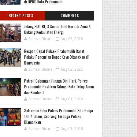
di DPRD Kota Prabumulih
RECENT POSTS
COMMENTS
Jelang HUT RI, 3 Sumur Infill Baru di Zona 4
Dukung Kedaulatan Energi
Sumsel Bicara
Aug 05, 2026
Respon Cepat Polsek Prabumulih Barat,
Pelaku Pencurian Depot Kayu Ditangkap di
Banyuasin
Sumsel Bicara
Aug 02, 2026
Patroli Gabungan Hingga Dini Hari, Polres
Prabumulih Pastikan Situasi Kota Tetap Aman
dan Kondusif
Sumsel Bicara
Aug 01, 2026
Satresnarkoba Polres Prabumulih Sita Ganja
1.004 Gram, Seorang Terduga Pelaku
Diamankan
Sumsel Bicara
Aug 01, 2026