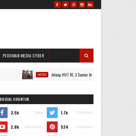
PEDOMAN MEDIA CYBER
Jelang HUT RI, 3 Sumur Infill Baru di Zona 4 Dukung Kedaulata
NEWS
SOCIAL COUNTER
3.5k
1.7k
Likes
Followers
2.8k
524
Subscribes
Followers