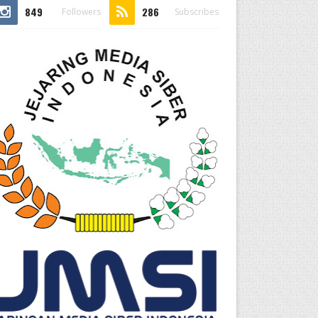
849
286
Followers
Subscribes