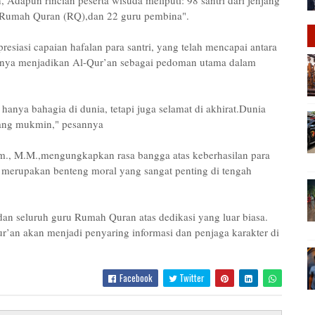
 Adapun rincian peserta wisuda meliputi: 98 santri dari jenjang
ri Rumah Quran (RQ),dan 22 guru pembina".
iasi capaian hafalan para santri, yang telah mencapai antara
ngnya menjadikan Al-Qur’an sebagai pedoman utama dalam
hanya bahagia di dunia, tetapi juga selamat di akhirat.Dunia
rang mukmin," pesannya
om., M.M.,mengungkapkan rasa bangga atas keberhasilan para
 merupakan benteng moral yang sangat penting di tengah
n seluruh guru Rumah Quran atas dedikasi yang luar biasa.
r’an akan menjadi penyaring informasi dan penjaga karakter di
Facebook
Twitter