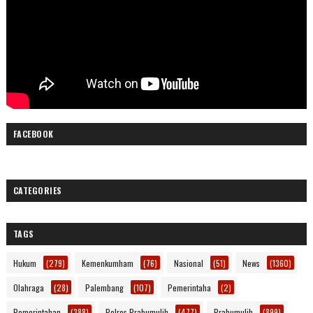
FACEBOOK
CATEGORIES
TAGS
Hukum
(279)
Kemenkumham
(76)
Nasional
(51)
News
(1360)
Olahraga
(28)
Palembang
(107)
Pemerintaha
(2)
Pemerintahan
(388)
Polres Prabumulih
(477)
Prabumulih
(899)