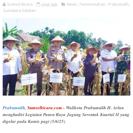
Sumsel Bicara
year ago
News
,
Pemerintahan
,
Prabumulih
,
Sumatera Selatan
Prabumulih,
Sumselbicara.com -
Walikota Prabumulih H. Arlan
menghadiri kegiatan Panen Raya Jagung Serentak Kuartal II yang
digelar pada Kamis pagi (5/6/25)