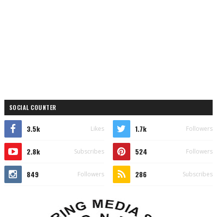
SOCIAL COUNTER
3.5k
1.7k
Likes
Followers
2.8k
524
Subscribes
Followers
849
286
Followers
Subscribes