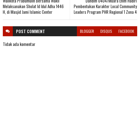
Walikota Prabumulih Bersama Wakil
Dandim 0404/Muara Enim Hadiri
Melaksanakan Sholat Id Idul Adha 1446
Pembentukan Karakter Local Community
H, di Masjid Jami Islamic Center
Leaders Program PHR Regional 1 Zona 4
POST
COMMENT
BLOGGER
DISQUS
FACEBOOK
Tidak ada komentar