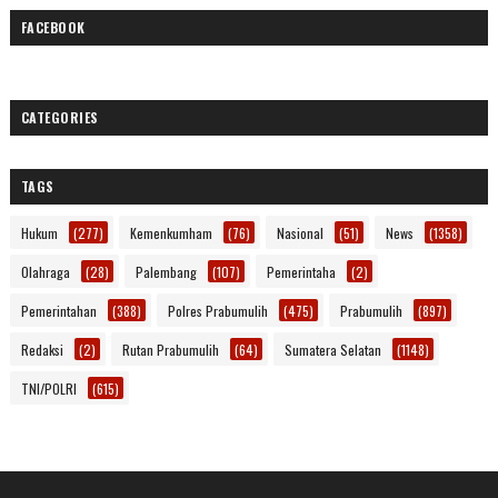
FACEBOOK
CATEGORIES
TAGS
Hukum
(277)
Kemenkumham
(76)
Nasional
(51)
News
(1358)
Olahraga
(28)
Palembang
(107)
Pemerintaha
(2)
Pemerintahan
(388)
Polres Prabumulih
(475)
Prabumulih
(897)
Redaksi
(2)
Rutan Prabumulih
(64)
Sumatera Selatan
(1148)
TNI/POLRI
(615)