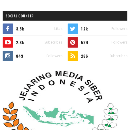
SOCIAL COUNTER
3.5k
1.7k
Likes
Followers
2.8k
524
Subscribes
Followers
849
286
Followers
Subscribes