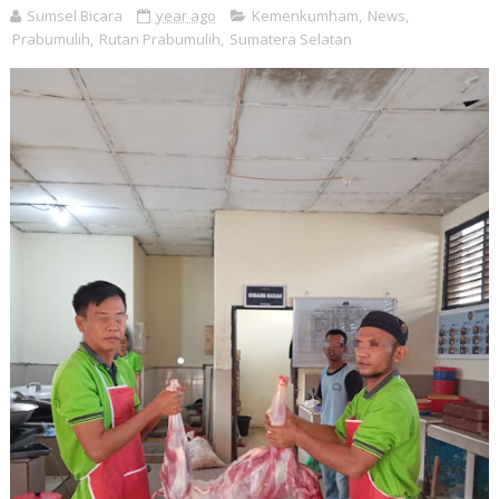
Sumsel Bicara
year ago
Kemenkumham
,
News
,
Prabumulih
,
Rutan Prabumulih
,
Sumatera Selatan