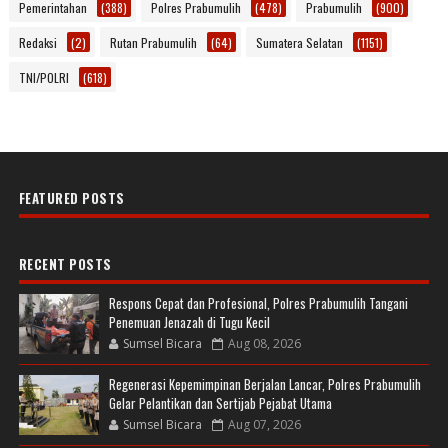
Pemerintahan
(388)
Polres Prabumulih
(478)
Prabumulih
(900)
Redaksi
(2)
Rutan Prabumulih
(64)
Sumatera Selatan
(1151)
TNI/POLRI
(618)
FEATURED POSTS
RECENT POSTS
Respons Cepat dan Profesional, Polres Prabumulih Tangani
Penemuan Jenazah di Tugu Kecil
Sumsel Bicara
Aug 08, 2026
Regenerasi Kepemimpinan Berjalan Lancar, Polres Prabumulih
Gelar Pelantikan dan Sertijab Pejabat Utama
Sumsel Bicara
Aug 07, 2026