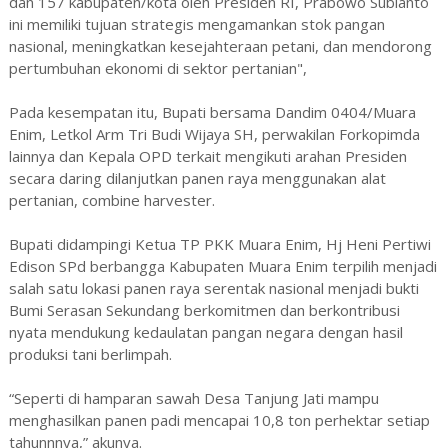
dan 157 kabupaten/kota oleh Presiden RI, Prabowo Subianto
ini memiliki tujuan strategis mengamankan stok pangan
nasional, meningkatkan kesejahteraan petani, dan mendorong
pertumbuhan ekonomi di sektor pertanian",
Pada kesempatan itu, Bupati bersama Dandim 0404/Muara
Enim, Letkol Arm Tri Budi Wijaya SH, perwakilan Forkopimda
lainnya dan Kepala OPD terkait mengikuti arahan Presiden
secara daring dilanjutkan panen raya menggunakan alat
pertanian, combine harvester.
Bupati didampingi Ketua TP PKK Muara Enim, Hj Heni Pertiwi
Edison SPd berbangga Kabupaten Muara Enim terpilih menjadi
salah satu lokasi panen raya serentak nasional menjadi bukti
Bumi Serasan Sekundang berkomitmen dan berkontribusi
nyata mendukung kedaulatan pangan negara dengan hasil
produksi tani berlimpah.
“Seperti di hamparan sawah Desa Tanjung Jati mampu
menghasilkan panen padi mencapai 10,8 ton perhektar setiap
tahunnnya,” akunya.