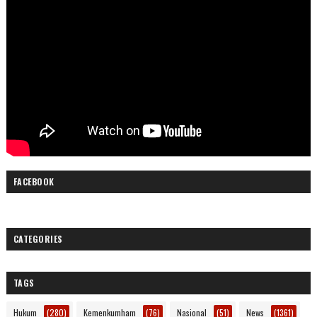
FACEBOOK
CATEGORIES
TAGS
Hukum
(280)
Kemenkumham
(76)
Nasional
(51)
News
(1361)