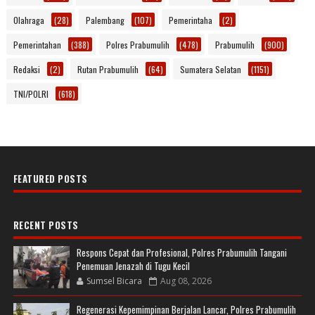
Olahraga
(28)
Palembang
(107)
Pemerintaha
(2)
Pemerintahan
(388)
Polres Prabumulih
(478)
Prabumulih
(900)
Redaksi
(2)
Rutan Prabumulih
(64)
Sumatera Selatan
(1151)
TNI/POLRI
(618)
FEATURED POSTS
RECENT POSTS
Respons Cepat dan Profesional, Polres Prabumulih Tangani
Penemuan Jenazah di Tugu Kecil
Sumsel Bicara
Aug 08, 2026
Regenerasi Kepemimpinan Berjalan Lancar, Polres Prabumulih