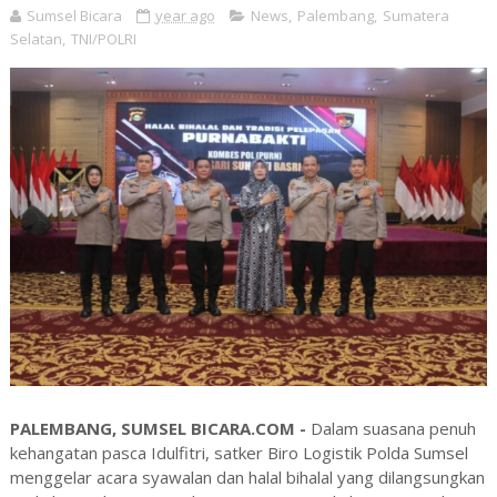
Sumsel Bicara
year ago
News
,
Palembang
,
Sumatera
Selatan
,
TNI/POLRI
PALEMBANG, SUMSEL BICARA.COM -
Dalam suasana penuh
kehangatan pasca Idulfitri, satker Biro Logistik Polda Sumsel
menggelar acara syawalan dan halal bihalal yang dilangsungkan