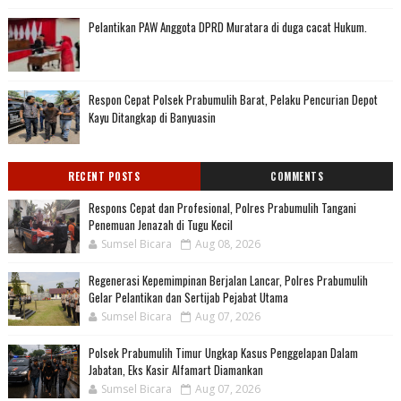
Pelantikan PAW Anggota DPRD Muratara di duga cacat Hukum.
Respon Cepat Polsek Prabumulih Barat, Pelaku Pencurian Depot
Kayu Ditangkap di Banyuasin
RECENT POSTS
COMMENTS
Respons Cepat dan Profesional, Polres Prabumulih Tangani
Penemuan Jenazah di Tugu Kecil
Sumsel Bicara
Aug 08, 2026
Regenerasi Kepemimpinan Berjalan Lancar, Polres Prabumulih
Gelar Pelantikan dan Sertijab Pejabat Utama
Sumsel Bicara
Aug 07, 2026
Polsek Prabumulih Timur Ungkap Kasus Penggelapan Dalam
Jabatan, Eks Kasir Alfamart Diamankan
Sumsel Bicara
Aug 07, 2026