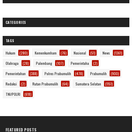
CATEGORIES
TAGS
Hukum
(280)
Kemenkumham
(76)
Nasional
(51)
News
(1361)
Olahraga
(28)
Palembang
(107)
Pemerintaha
(2)
Pemerintahan
(388)
Polres Prabumulih
(478)
Prabumulih
(900)
Redaksi
(2)
Rutan Prabumulih
(64)
Sumatera Selatan
(1151)
TNI/POLRI
(618)
FEATURED POSTS