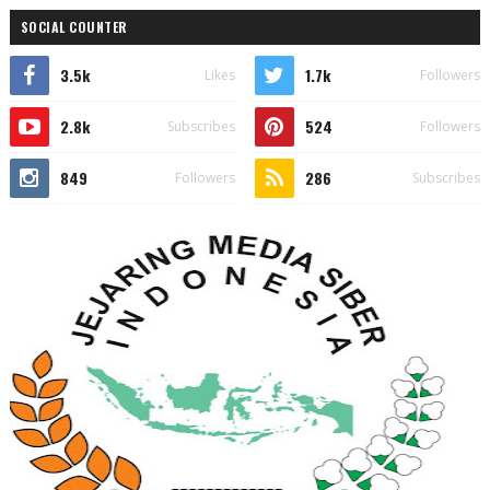
SOCIAL COUNTER
3.5k
1.7k
Likes
Followers
2.8k
524
Subscribes
Followers
849
286
Followers
Subscribes