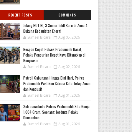
RECENT POSTS
COMMENTS
Jelang HUT RI, 3 Sumur Infill Baru di Zona 4
Dukung Kedaulatan Energi
Sumsel Bicara
Aug 05, 2026
Respon Cepat Polsek Prabumulih Barat,
Pelaku Pencurian Depot Kayu Ditangkap di
Banyuasin
Sumsel Bicara
Aug 02, 2026
Patroli Gabungan Hingga Dini Hari, Polres
Prabumulih Pastikan Situasi Kota Tetap Aman
dan Kondusif
Sumsel Bicara
Aug 01, 2026
Satresnarkoba Polres Prabumulih Sita Ganja
1.004 Gram, Seorang Terduga Pelaku
Diamankan
Sumsel Bicara
Aug 01, 2026