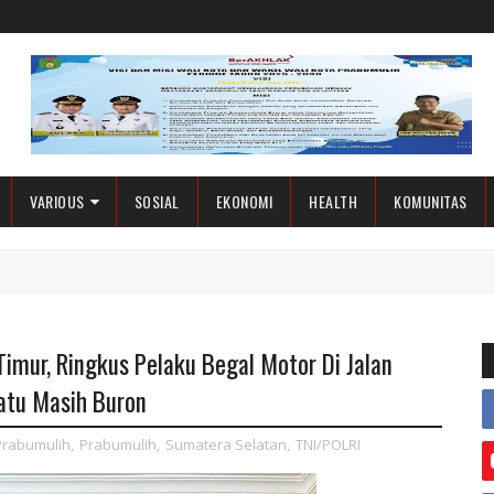
VARIOUS
SOSIAL
EKONOMI
HEALTH
KOMUNITAS
imur, Ringkus Pelaku Begal Motor Di Jalan
Satu Masih Buron
Prabumulih
,
Prabumulih
,
Sumatera Selatan
,
TNI/POLRI