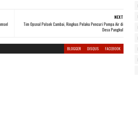
NEXT
umsel
Tim Opsnal Polsek Cambai, Ringkus Pelaku Pencuri Pompa Air di
Desa Pangkul
BLOGGER
DISQUS
FACEBOOK