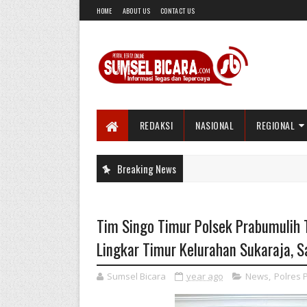
HOME
ABOUT US
CONTACT US
REDAKSI
NASIONAL
REGIONAL
Breaking News
Tim Singo Timur Polsek Prabumulih T
Lingkar Timur Kelurahan Sukaraja, 
Sumsel Bicara
year ago
News
,
Polres 