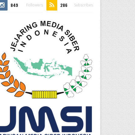
849
286
Followers
Subscribes