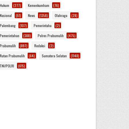
Hukum
(277)
Kemenkumham
(76)
Nasional
(51)
News
(1358)
Olahraga
(28)
Palembang
(107)
Pemerintaha
(2)
Pemerintahan
(388)
Polres Prabumulih
(475)
Prabumulih
(897)
Redaksi
(2)
Rutan Prabumulih
(64)
Sumatera Selatan
(1148)
TNI/POLRI
(615)