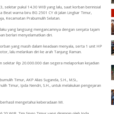
3, sekitar pukul 14.30 WIB yang lalu, saat korban berinisial
Beat warna biru BG 2501 CY di Jalan Lingkar Timur,
aja, Kecamatan Prabumulih Selatan.
 pelaku yang langsung mengancamnya dengan senjata tajam
an berlari menyelamatkan diri.
rban yang masih dalam keadaan menyala, serta 1 unit HP
r, lalu melarikan diri ke arah Tanjung Raman.
ian sekitar Rp 20.000.000 dan segera melaporkan kejadian
mulih Timur, AKP Alias Suganda, S.H., M.Si.,
lih Timur, Ipda Nendri, S.H., untuk melakukan pengejaran
a berhasil mengetahui keberadaan MI.
16.20 WIB, Tim Singo Timur yang dipimpin oleh Ipda