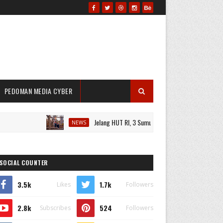
PEDOMAN MEDIA CYBER
Jelang HUT RI, 3 Sumur Infill Baru di Zona 4 Dukung Kedau
NEWS
SOCIAL COUNTER
3.5k
1.7k
Likes
Followers
2.8k
524
Subscribes
Followers