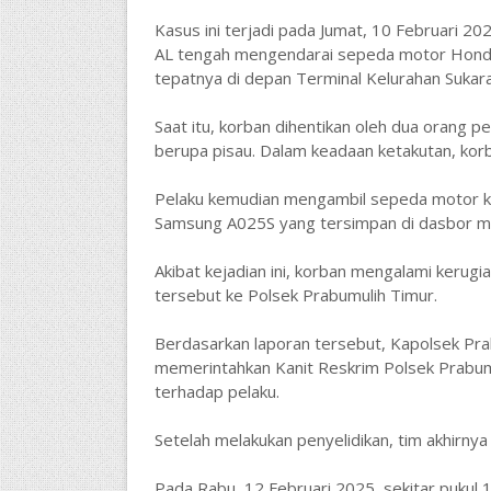
Kasus ini terjadi pada Jumat, 10 Februari 202
AL tengah mengendarai sepeda motor Honda 
tepatnya di depan Terminal Kelurahan Sukar
Saat itu, korban dihentikan oleh dua orang
berupa pisau. Dalam keadaan ketakutan, korb
Pelaku kemudian mengambil sepeda motor ko
Samsung A025S yang tersimpan di dasbor moto
Akibat kejadian ini, korban mengalami kerug
tersebut ke Polsek Prabumulih Timur.
Berdasarkan laporan tersebut, Kapolsek Prabu
memerintahkan Kanit Reskrim Polsek Prabumu
terhadap pelaku.
Setelah melakukan penyelidikan, tim akhirny
Pada Rabu, 12 Februari 2025, sekitar pukul 