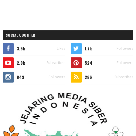
SOCIAL COUNTER
3.5k
1.7k
Likes
Followers
2.8k
524
Subscribes
Followers
849
286
Followers
Subscribes