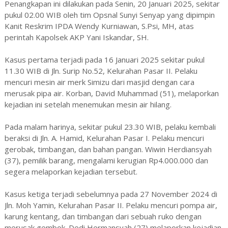
Penangkapan ini dilakukan pada Senin, 20 Januari 2025, sekitar
pukul 02.00 WIB oleh tim Opsnal Sunyi Senyap yang dipimpin
Kanit Reskrim IPDA Wendy Kurniawan, S.Psi, MH, atas
perintah Kapolsek AKP Yani Iskandar, SH.
Kasus pertama terjadi pada 16 Januari 2025 sekitar pukul
11.30 WIB di Jln. Surip No.52, Kelurahan Pasar II. Pelaku
mencuri mesin air merk Simizu dari masjid dengan cara
merusak pipa air. Korban, David Muhammad (51), melaporkan
kejadian ini setelah menemukan mesin air hilang.
Pada malam harinya, sekitar pukul 23.30 WIB, pelaku kembali
beraksi di Jln. A. Hamid, Kelurahan Pasar I. Pelaku mencuri
gerobak, timbangan, dan bahan pangan. Wiwin Herdiansyah
(37), pemilik barang, mengalami kerugian Rp4.000.000 dan
segera melaporkan kejadian tersebut.
Kasus ketiga terjadi sebelumnya pada 27 November 2024 di
Jln. Moh Yamin, Kelurahan Pasar II. Pelaku mencuri pompa air,
karung kentang, dan timbangan dari sebuah ruko dengan
merusak gembok. Dedi Hermansyah (27) melaporkan kejadian