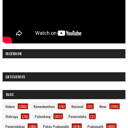
FACEBOOK
CATEGORIES
TAGS
Hukum
(280)
Kemenkumham
(76)
Nasional
(51)
News
(1361)
Olahraga
(28)
Palembang
(107)
Pemerintaha
(2)
Pemerintahan
(388)
Polres Prabumulih
(478)
Prabumulih
(900)