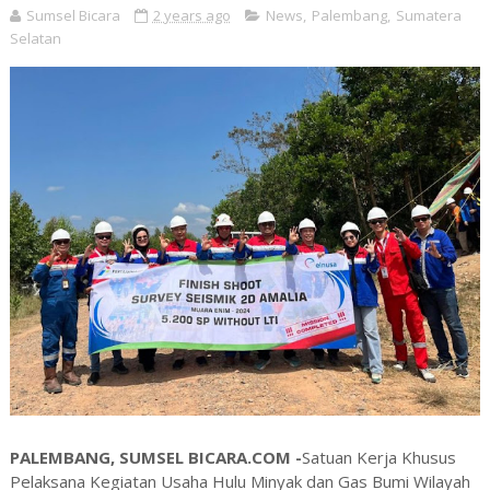
Sumsel Bicara
2 years ago
News
,
Palembang
,
Sumatera
Selatan
PALEMBANG, SUMSEL BICARA.COM -
Satuan Kerja Khusus
Pelaksana Kegiatan Usaha Hulu Minyak dan Gas Bumi Wilayah