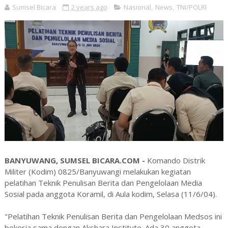
Sumsel Bicara
2 years ago
Nasional
,
News
,
TNI/POLRI
BANYUWANG, SUMSEL BICARA.COM -
Komando Distrik
Militer (Kodim) 0825/Banyuwangi melakukan kegiatan
pelatihan Teknik Penulisan Berita dan Pengelolaan Media
Sosial pada anggota Koramil, di Aula kodim, Selasa (11/6/04).
"Pelatihan Teknik Penulisan Berita dan Pengelolaan Medsos ini
bekerja sama dengan Akshara Institute. Ada 30 anggota