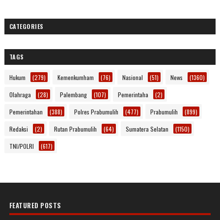
CATEGORIES
TAGS
Hukum
(279)
Kemenkumham
(76)
Nasional
(51)
News
(1360)
Olahraga
(28)
Palembang
(107)
Pemerintaha
(2)
Pemerintahan
(388)
Polres Prabumulih
(477)
Prabumulih
(899)
Redaksi
(2)
Rutan Prabumulih
(64)
Sumatera Selatan
(1150)
TNI/POLRI
(617)
FEATURED POSTS