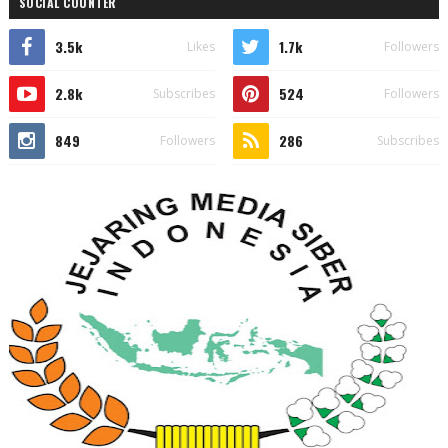
SOCIAL COUNTER
3.5k
1.7k
Likes
Followers
2.8k
524
Subscribes
Followers
849
286
Followers
Subscribes