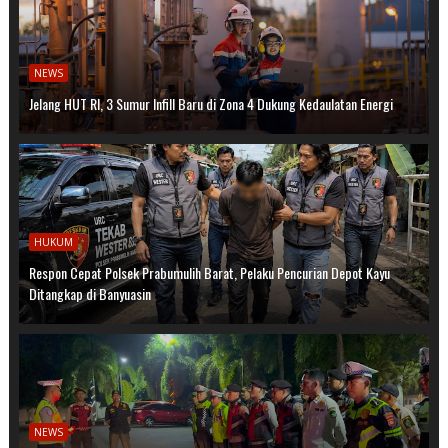
NEWS
Jelang HUT RI, 3 Sumur Infill Baru di Zona 4 Dukung Kedaulatan Energi
HUKUM
Respon Cepat Polsek Prabumulih Barat, Pelaku Pencurian Depot Kayu
Ditangkap di Banyuasin
NEWS