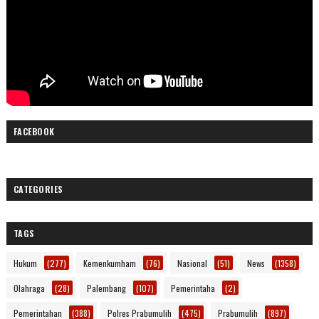
FACEBOOK
CATEGORIES
TAGS
Hukum
(277)
Kemenkumham
(76)
Nasional
(51)
News
(1358)
Olahraga
(28)
Palembang
(107)
Pemerintaha
(2)
Pemerintahan
(388)
Polres Prabumulih
(475)
Prabumulih
(897)