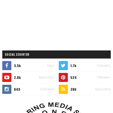
SOCIAL COUNTER
3.5k
1.7k
Likes
Followers
2.8k
524
Subscribes
Followers
849
286
Followers
Subscribes