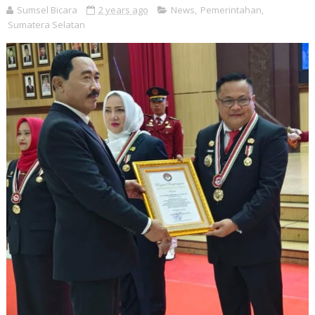
Sumsel Bicara
2 years ago
News
,
Pemerintahan
,
Sumatera Selatan