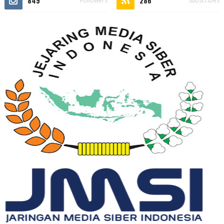
849
286
Followers
Subscribes