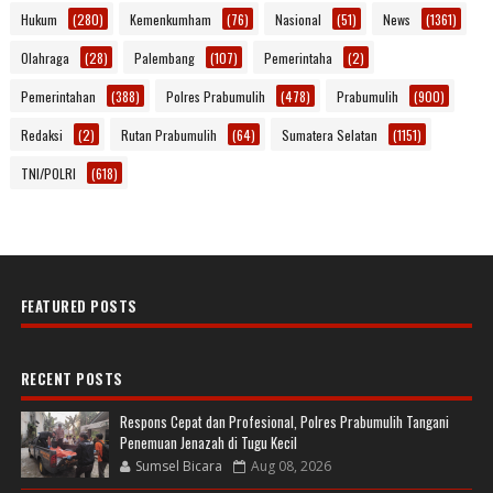
Hukum
(280)
Kemenkumham
(76)
Nasional
(51)
News
(1361)
Olahraga
(28)
Palembang
(107)
Pemerintaha
(2)
Pemerintahan
(388)
Polres Prabumulih
(478)
Prabumulih
(900)
Redaksi
(2)
Rutan Prabumulih
(64)
Sumatera Selatan
(1151)
TNI/POLRI
(618)
FEATURED POSTS
RECENT POSTS
Respons Cepat dan Profesional, Polres Prabumulih Tangani
Penemuan Jenazah di Tugu Kecil
Sumsel Bicara
Aug 08, 2026