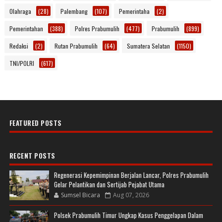
Olahraga
(28)
Palembang
(107)
Pemerintaha
(2)
Pemerintahan
(388)
Polres Prabumulih
(477)
Prabumulih
(899)
Redaksi
(2)
Rutan Prabumulih
(64)
Sumatera Selatan
(1150)
TNI/POLRI
(617)
FEATURED POSTS
RECENT POSTS
Regenerasi Kepemimpinan Berjalan Lancar, Polres Prabumulih
Gelar Pelantikan dan Sertijab Pejabat Utama
Sumsel Bicara
Aug 07, 2026
Polsek Prabumulih Timur Ungkap Kasus Penggelapan Dalam