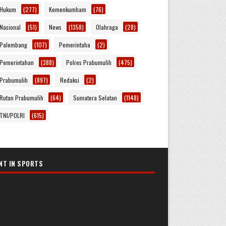
Hukum
(277)
Kemenkumham
(76)
Nasional
(51)
News
(1358)
Olahraga
(28)
Palembang
(107)
Pemerintaha
(2)
Pemerintahan
(388)
Polres Prabumulih
(475)
Prabumulih
(897)
Redaksi
(2)
Rutan Prabumulih
(64)
Sumatera Selatan
(1148)
TNI/POLRI
(615)
NT IN SPORTS