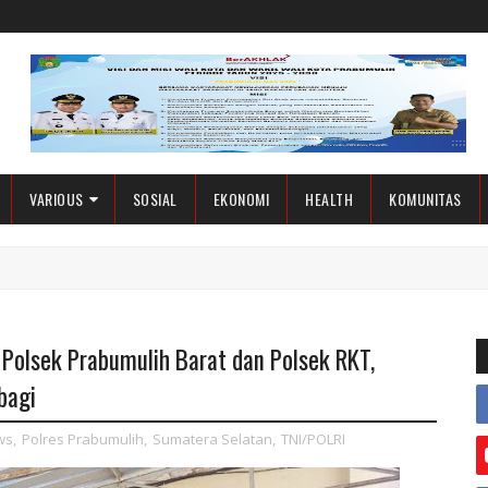
VARIOUS
SOSIAL
EKONOMI
HEALTH
KOMUNITAS
 Polsek Prabumulih Barat dan Polsek RKT,
bagi
ws
,
Polres Prabumulih
,
Sumatera Selatan
,
TNI/POLRI