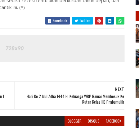
an sedikit rezeki tentu akan berkurban tahun depan, dan
ntik ini. (*)
Facebook
Twitter
NEXT
n 1
Hari Ke 2 Idul Adha 1444 H, Keluarga WBP Ramai Membesuk Ke
Rutan Kelas IIB Prabumulih
BLOGGER
DISQUS
FACEBOOK