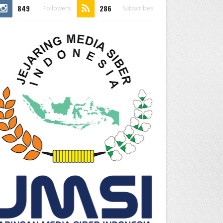
849
286
Followers
Subscribes