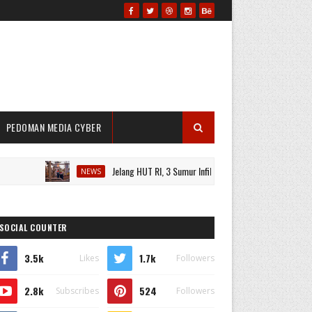
PEDOMAN MEDIA CYBER
Jelang HUT RI, 3 Sumur Infill Baru di Zona 4 Dukung Kedaulata
NEWS
SOCIAL COUNTER
3.5k
1.7k
Likes
Followers
2.8k
524
Subscribes
Followers