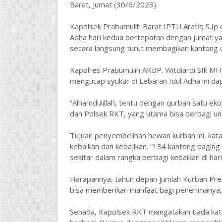
Barat, Jumat (30/6/2023).
Kapolsek Prabumulih Barat IPTU Arafiq S.Ip
Adha hari kedua bertepatan dengan jumat y
secara langsung turut membagikan kantong d
Kapolres Prabumulih AKBP. Witdiardi SIk MH
mengucap syukur di Lebaran Idul Adha ini d
“Alhamdulillah, tentu dengan qurban satu eko
dan Polsek RKT, yang utama bisa berbagi unt
Tujuan penyembelihan hewan kurban ini, kat
kebaikan dan kebajikan. “134 kantong daging 
sekitar dalam rangka berbagi kebaikan di hari
Harapannya, tahun depan jumlah Kurban Presi
bisa memberikan manfaat bagi penerimanya,
Senada, Kapolsek RKT mengatakan tiada kata 