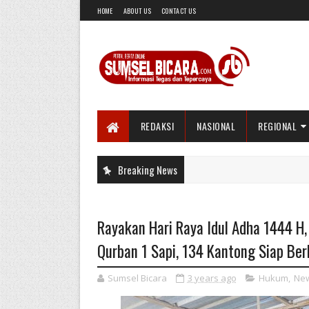
HOME
ABOUT US
CONTACT US
REDAKSI
NASIONAL
REGIONAL
Breaking News
Rayakan Hari Raya Idul Adha 1444 H,
Qurban 1 Sapi, 134 Kantong Siap Ber
Sumsel Bicara
3 years ago
Hukum
,
Ne