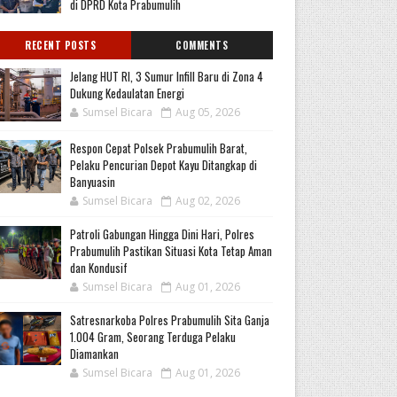
di DPRD Kota Prabumulih
RECENT POSTS
COMMENTS
Jelang HUT RI, 3 Sumur Infill Baru di Zona 4
Dukung Kedaulatan Energi
Sumsel Bicara
Aug 05, 2026
Respon Cepat Polsek Prabumulih Barat,
Pelaku Pencurian Depot Kayu Ditangkap di
Banyuasin
Sumsel Bicara
Aug 02, 2026
Patroli Gabungan Hingga Dini Hari, Polres
Prabumulih Pastikan Situasi Kota Tetap Aman
dan Kondusif
Sumsel Bicara
Aug 01, 2026
Satresnarkoba Polres Prabumulih Sita Ganja
1.004 Gram, Seorang Terduga Pelaku
Diamankan
Sumsel Bicara
Aug 01, 2026