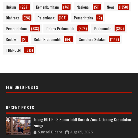
Hukum
(277)
Kemenkumham
(76)
Nasional
(51)
News
(1358)
Olahraga
(28)
Palembang
(107)
Pemerintaha
(2)
Pemerintahan
(388)
Polres Prabumulih
(475)
Prabumulih
(897)
Redaksi
(2)
Rutan Prabumulih
(64)
Sumatera Selatan
(1148)
TNI/POLRI
(615)
FEATURED POSTS
RECENT POSTS
Jelang HUT RI, 3 Sumur Infill Baru di Zona 4 Dukung Kedaulatan
Energi
Sumsel Bicara
Aug 05, 2026