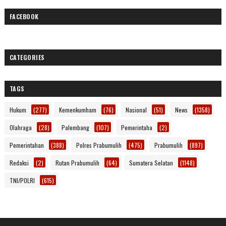
FACEBOOK
CATEGORIES
TAGS
Hukum
(277)
Kemenkumham
(76)
Nasional
(51)
News
(1358)
Olahraga
(28)
Palembang
(107)
Pemerintaha
(2)
Pemerintahan
(388)
Polres Prabumulih
(475)
Prabumulih
(897)
Redaksi
(2)
Rutan Prabumulih
(64)
Sumatera Selatan
(1148)
TNI/POLRI
(615)