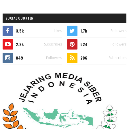
SOCIAL COUNTER
3.5k
1.7k
Likes
Followers
2.8k
524
Subscribes
Followers
849
286
Followers
Subscribes