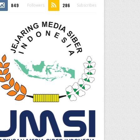
849
286
Followers
Subscribes