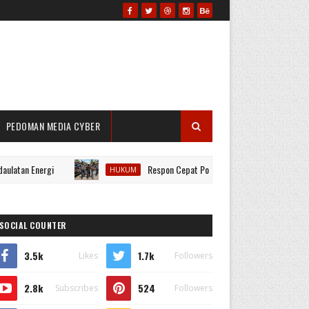
PEDOMAN MEDIA CYBER
Energi
Respon Cepat Polsek Prabumulih Barat, Pelaku Pencu
HUKUM
SOCIAL COUNTER
3.5k
1.7k
Likes
Followers
2.8k
524
Subscribes
Followers