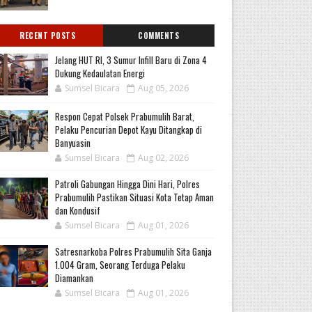
RECENT POSTS
COMMENTS
Jelang HUT RI, 3 Sumur Infill Baru di Zona 4
Dukung Kedaulatan Energi
Sumsel Bicara
Aug 05, 2026
Respon Cepat Polsek Prabumulih Barat,
Pelaku Pencurian Depot Kayu Ditangkap di
Banyuasin
Sumsel Bicara
Aug 02, 2026
Patroli Gabungan Hingga Dini Hari, Polres
Prabumulih Pastikan Situasi Kota Tetap Aman
dan Kondusif
Sumsel Bicara
Aug 01, 2026
Satresnarkoba Polres Prabumulih Sita Ganja
1.004 Gram, Seorang Terduga Pelaku
Diamankan
Sumsel Bicara
Aug 01, 2026