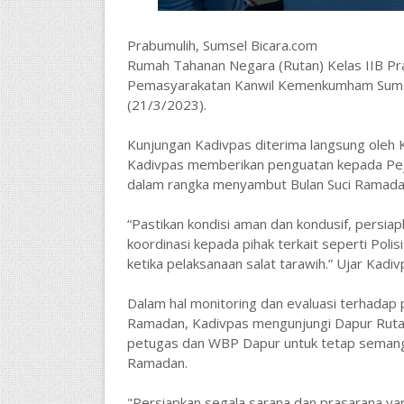
Prabumulih, Sumsel Bicara.com
Rumah Tahanan Negara (Rutan) Kelas IIB Pra
Pemasyarakatan Kanwil Kemenkumham Sumse
(21/3/2023).
Kunjungan Kadivpas diterima langsung oleh K
Kadivpas memberikan penguatan kepada Pej
dalam rangka menyambut Bulan Suci Ramadan
“Pastikan kondisi aman dan kondusif, persia
koordinasi kepada pihak terkait seperti Pol
ketika pelaksanaan salat tarawih.” Ujar Kadi
Dalam hal monitoring dan evaluasi terhadap
Ramadan, Kadivpas mengunjungi Dapur Ruta
petugas dan WBP Dapur untuk tetap semangat 
Ramadan.
"Persiapkan segala sarana dan prasarana ya