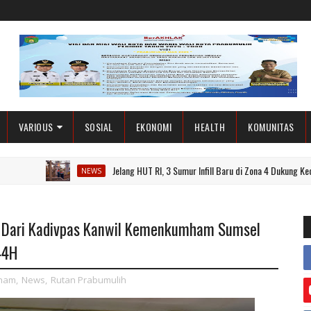
VARIOUS
SOSIAL
EKONOMI
HEALTH
KOMUNITAS
Jelang HUT RI, 3 Sumur Infill Baru di Zona 4 Dukung Kedaulatan 
NEWS
n Dari Kadivpas Kanwil Kemenkumham Sumsel
44H
ham
,
News
,
Rutan Prabumulih