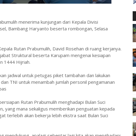
bumulih menerima kunjungan dari Kepala Divisi
l, Bambang Haryanto beserta rombongan, Selasa
epala Rutan Prabumulih, David Rosehan di ruang kerjanya.
abat Struktural beserta Karupam mengenai kesiapan
 1444 Hijriah.
pkan jadwal untuk petugas piket tambahan dan lakukan
isi dan TNI untuk menambah jumlah personil pengamanan
vpas
 persiapan Rutan Prabumulih menghadapi Bulan Suci
n, yang mana sekaligus memberikan penguatan kepada
terlebih akan bekerja lebih ekstra saat Bulan Suci
ng mendukung, apalagi sebentar lagi kita akan menghadapi