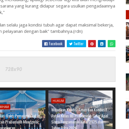
rasarana yang kurang didapur segara usulkan pengadaannya
k,"
n selalu jaga kondisi tubuh agar dapat maksimal bekerja,
n pelayanan dengan baik" tambahnya.(rdn)
Facebook
Twitter
HUKUM
UMHAM
Wujudkan Kondisi Aman dan Kondusif :
 Hari Bakti Pemasyarakatan
Rutan Kelas IIB Prabumulih Gelar Apel
utan Prabumulih Menggelar
Siaga Pengamanan Natal 2025 dan
Tasyakuran
Tahun Baru 2026