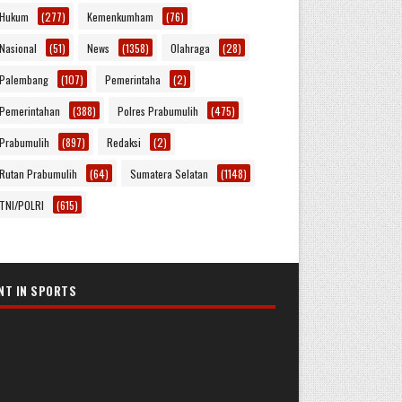
Hukum
(277)
Kemenkumham
(76)
Nasional
(51)
News
(1358)
Olahraga
(28)
Palembang
(107)
Pemerintaha
(2)
Pemerintahan
(388)
Polres Prabumulih
(475)
Prabumulih
(897)
Redaksi
(2)
Rutan Prabumulih
(64)
Sumatera Selatan
(1148)
TNI/POLRI
(615)
NT IN SPORTS