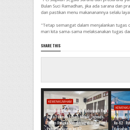
Bulan Suci Ramadhan, jika ada sarana dan p
dan pastikan menu makananannya selalu laya
"Tetap semangat dalam menjalankan tugas da
mari kita sama-sama melaksanakan tugas da
SHARE THIS
KEMENKUMHAM
KEMENK
Membanggakan : Rutan Prabumulih Raih
Juara 1 Lomba Esport Mobile Legends,
Peringati
Dalam Rangka Memperingati Hari Bakti
ke-62 : R
Pemasyarakatan ke-62
Kegiatan 