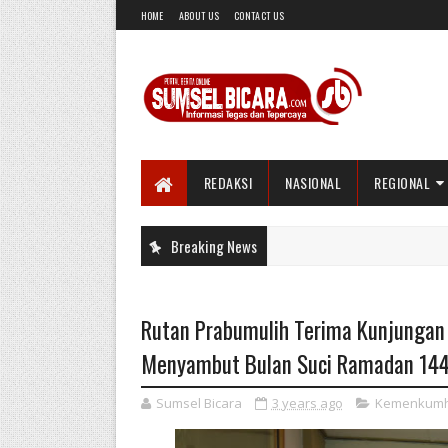
HOME
ABOUT US
CONTACT US
REDAKSI
NASIONAL
REGIONAL
Breaking News
Rutan Prabumulih Terima Kunjunga
Menyambut Bulan Suci Ramadan 14
Sumsel Bicara
3 years ago
Kemenkum